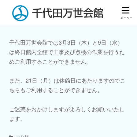
Skip
to
content
投
千代田万世会館では3月3日（木）と9日（水）
は終日館内全館で工事及び点検の作業を行うた
稿
めご利用することができません。
ナ
ビ
また、21日（月）は休館日にあたりますのでこ
ゲ
ちらもご利用することができません。
ー
ご迷惑をおかけしますがよろしくお願いいたし
シ
ます。
ョ
ン
Categories