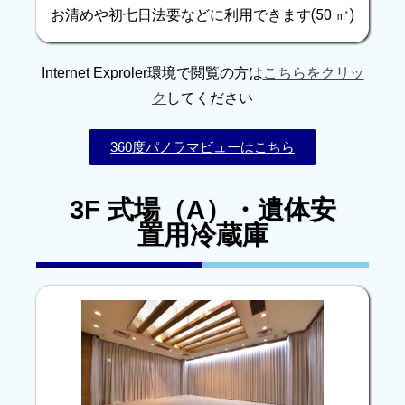
お清めや初七日法要などに利用できます(50 ㎡)
Internet Exproler環境で閲覧の方は
こちらをクリッ
ク
してください
360度パノラマビューはこちら
3F 式場（A）・遺体安
置用冷蔵庫