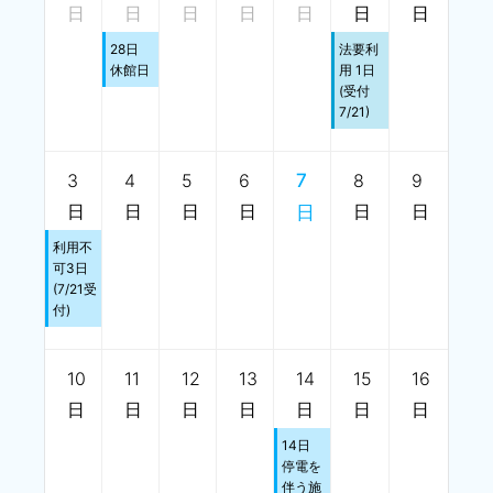
日
日
日
日
日
日
日
28日
法要利
休館日
用 1日
(受付
7/21)
3
4
5
6
7
8
9
日
日
日
日
日
日
日
利用不
可3日
(7/21受
付)
10
11
12
13
14
15
16
日
日
日
日
日
日
日
14日
停電を
伴う施