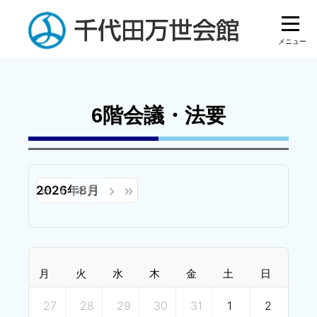
6階会議・法要
2026年8月
月
火
水
木
金
土
日
27
28
29
30
31
1
2