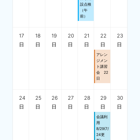
設点検
（午
前）
17
18
19
20
21
22
23
日
日
日
日
日
日
日
アレン
ジメン
ト講習
会 22
日
24
25
26
27
28
29
30
日
日
日
日
日
日
日
会議利
用
8/29(7/
24更