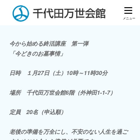
Skip
to
content
投
今から始める終活講座 第一弾
「今どきのお墓事情」
稿
ナ
日時 １月27日（土）10時～11時30分
ビ
ゲ
場所 千代田万世会館6階（外神田1-1-7）
ー
定員 20名（申込順）
シ
ョ
老後の準備を万全にし、不安のない人生を過ご
ン