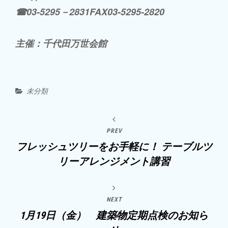
☎03-5295－2831FAX03-5295-2820
主催：千代田万世会館
Categories
未分類
PREV
フレッシュツリーをお手軽に！ テーブルツ
リーアレンジメント講習
NEXT
1月19日（金） 建築物定期点検のお知ら