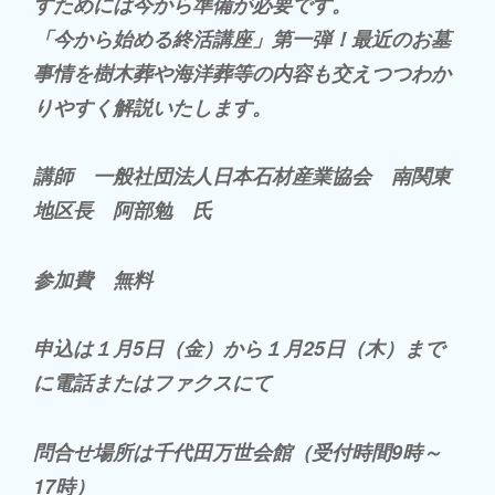
すためには今から準備が必要です。
「今から始める終活講座」第一弾！最近のお墓
事情を樹木葬や海洋葬等の内容も交えつつわか
りやすく解説いたします。
講師 一般社団法人日本石材産業協会 南関東
地区長 阿部勉 氏
参加費 無料
申込は１月5日（金）から１月25日（木）まで
に電話またはファクスにて
問合せ場所は千代田万世会館（受付時間9時～
17時）