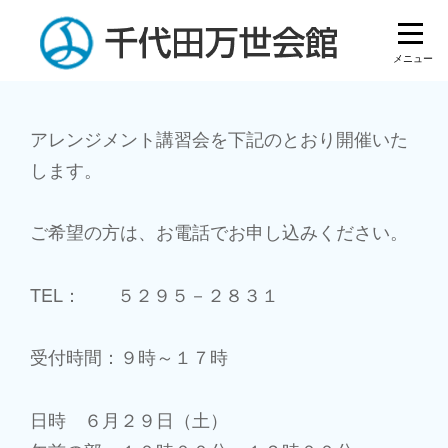
Skip
to
content
投
アレンジメント講習会を下記のとおり開催いた
します。
稿
ナ
ご希望の方は、お電話でお申し込みください。
ビ
ゲ
TEL： ５２９５－２８３１
ー
受付時間：９時～１７時
シ
ョ
日時 ６月２９日（土）
ン