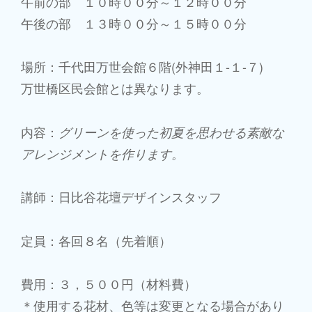
午前の部 １０時００分～１２時００分
午後の部 １３時００分～１５時００分
場所：千代田万世会館６階(外神田１-１-７)
万世橋区民会館とは異なります。
内容：
グリーンを使った初夏を思わせる素敵な
アレンジメントを作ります。
講師：日比谷花壇デザインスタッフ
定員：各回８名（先着順）
費用：３，５００円（材料費）
＊使用する花材、色等は変更となる場合があり