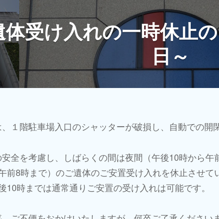
遺体受け入れの一時休止
日～
は、１階駐車場入口のシャッターが破損し、自動での開
の安全を考慮し、しばらくの間は夜間（午後10時から午
ら午前8時まで）のご遺体のご安置受け入れを休止させて
後10時までは通常通りご安置の受け入れは可能です。
惑、ご不便をおかけいたしますが、何卒ご了承ください