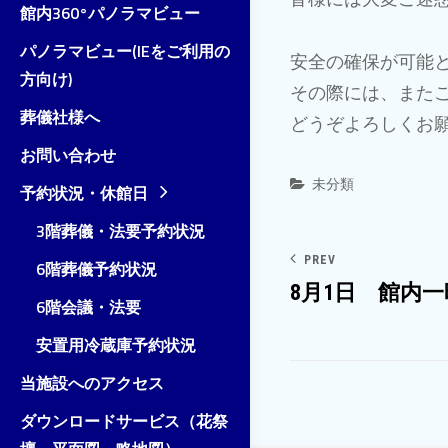
ゲ
館内360°パノラマビュー
ー
パノラマビュー(IEをご利用の
安全の確保が可能
方向け)
シ
その際には、また
葬儀社様へ
どうぞよろしくお
ョ
お問い合わせ
ン
Categories
未分類
予約状況・休館日
3階葬儀・法要予約状況
PREV
6階葬儀予約状況
8月1日 館内
6階会議・法要
安置用冷蔵庫予約状況
当施設へのアクセス
ダウンロードサービス（花祭