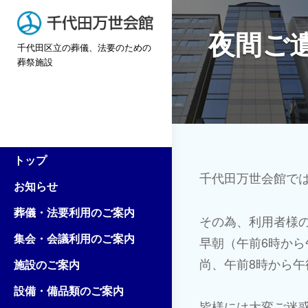
Skip
to
夜間ご
千代田区立の葬儀、法要のための
content
葬祭施設
トップ
投
千代田万世会館で
お知らせ
稿
葬儀・法要利用のご案内
その為、利用者様
集会・会議利用のご案内
ナ
早朝（午前6時か
尚、午前8時から午
施設のご案内
ビ
設備・備品類のご案内
皆様には大変ご迷