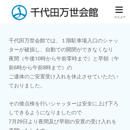
Skip
to
content
投
千代田万世会館では、１階駐車場入口のシャッ
ターが破損し、自動での開閉ができなくなり
稿
夜間（午後10時から午前零時まで）と早朝（午
ナ
前6時から午前8時まで）の
ビ
ご遺体のご安置受け入れを休止させていただい
ゲ
ておりました。
ー
その後点検を行いシャッターは安全に上げ下ろ
シ
しできるようになりましたので
ョ
7月29日より夜間及び早朝の安置の受け入れを
ン