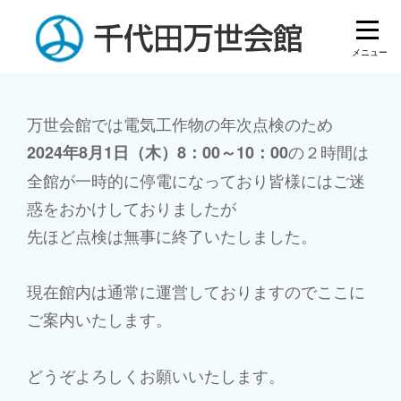
Skip
to
content
投
万世会館では電気工作物の年次点検のため
の２時間は
2024年8月1日（木）
8：00～10：00
稿
全館が一時的に停電になっており皆様にはご迷
ナ
惑をおかけしておりましたが
ビ
先ほど点検は無事に終了いたしました。
ゲ
現在館内は通常に運営しておりますのでここに
ー
ご案内いたします。
シ
ョ
どうぞよろしくお願いいたします。
ン