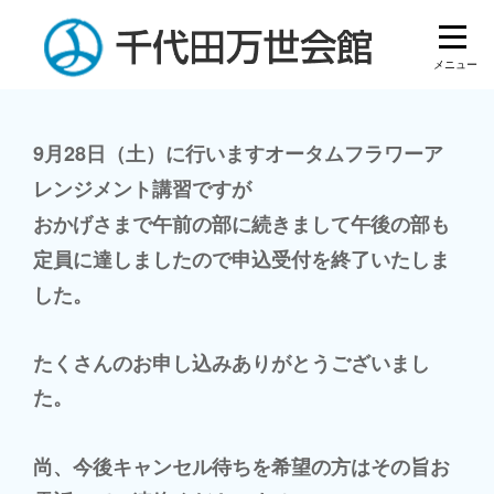
Skip
to
content
投
9月28日（土）に行いますオータムフラワーア
レンジメント講習ですが
稿
おかげさまで午前の部に続きまして午後の部も
ナ
定員に達しましたので申込受付を終了いたしま
ビ
した。
ゲ
ー
たくさんのお申し込みありがとうございまし
た。
シ
ョ
尚、今後キャンセル待ちを希望の方はその旨お
ン