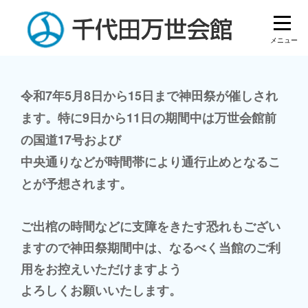
Skip
to
content
投
令和7年5月8日から15日まで神田祭が催しされ
ます。特に9日から11日の期間中は万世会館前
稿
の国道17号および
ナ
中央通りなどが時間帯により通行止めとなるこ
ビ
とが予想されます。
ゲ
ー
ご出棺の時間などに支障をきたす恐れもござい
ますので神田祭期間中は、なるべく当館のご利
シ
用をお控えいただけますよう
ョ
よろしくお願いいたします。
ン