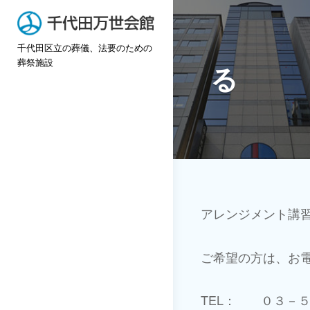
Skip
to
千代田区立の葬儀、法要のための
content
葬祭施設
る
投
アレンジメント講
稿
ご希望の方は、お
ナ
TEL： ０３－