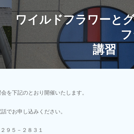
ワイルドフラワーと
 フラワーア
講習
習会を下記のとおり開催いたします。
電話でお申し込みください。
５２９５－２８３１