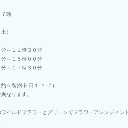
１７時
（土）
０分～１１時３０分
０分～１５時００分
０分～１７時３０分
館６階(外神田１-１-７)
は異なります。
のワイルドフラワーとグリーンでフラワーアレンジメ