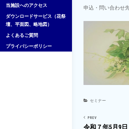
当施設へのアクセス
申込・問い合わせ
ダウンロードサービス（花祭
壇、平面図、略地図）
よくあるご質問
プライバシーポリシー
Categories
セミナー
PREV
令和７年5月9