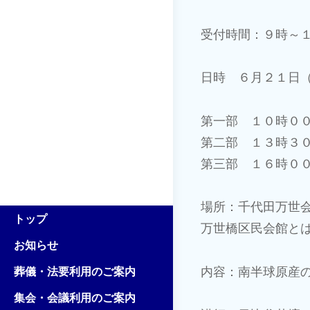
ビ
ゲ
受付時間：９時～
ー
日時 ６月２１日
シ
第一部 １０時０
ョ
第二部 １３時３
ン
第三部 １６時０
場所：千代田万世会
トップ
万世橋区民会館と
お知らせ
内容：南半球原産
葬儀・法要利用のご案内
集会・会議利用のご案内