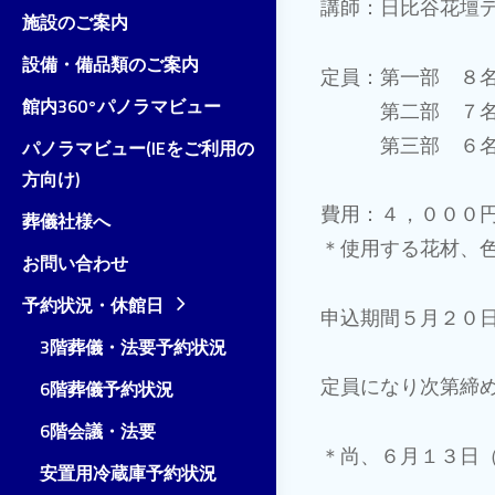
講師：日比谷花壇
施設のご案内
設備・備品類のご案内
定員：第一部 ８
館内360°パノラマビュー
第二部 ７
第三部 ６名 
パノラマビュー(IEをご利用の
方向け)
費用：４，０００
葬儀社様へ
＊使用する花材、
お問い合わせ
予約状況・休館日
申込期間５月２０
3階葬儀・法要予約状況
定員になり次第締
6階葬儀予約状況
6階会議・法要
＊尚、６月１３日
安置用冷蔵庫予約状況