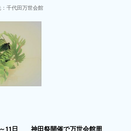
先：千代田万世会館
日～11日 神田祭開催で万世会館周