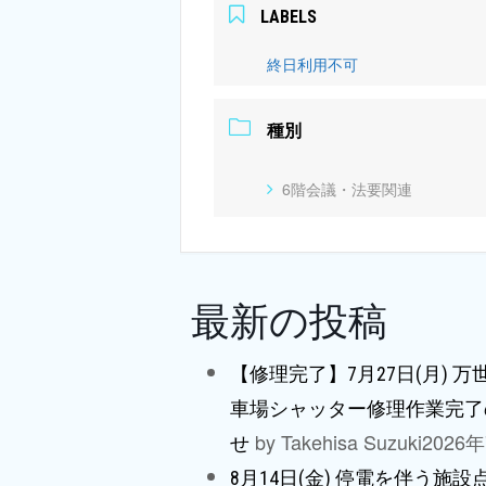
LABELS
終日利用不可
種別
6階会議・法要関連
最新の投稿
【修理完了】7月27日(月) 
車場シャッター修理作業完了
by Takehisa Suzuki
2026
せ
8月14日(金) 停電を伴う施