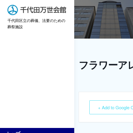
Skip
to
千代田区立の葬儀、法要のための
content
葬祭施設
フラワーア
+ Add to Google 