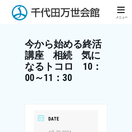
Skip
to
content
今から始める終活
講座 相続 気に
なるトコロ 10：
00～11：30
DATE
4月 20 2024