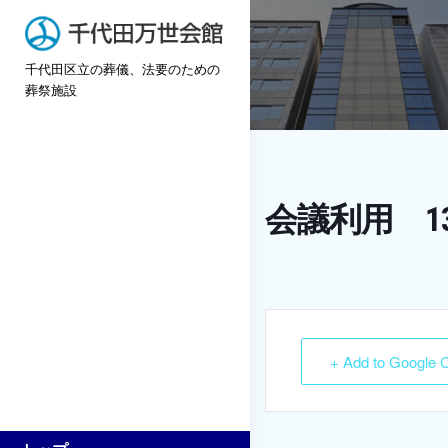
Skip
to
千代田区立の葬儀、法要のための
content
葬祭施設
会議利用 13
+ Add to Google 