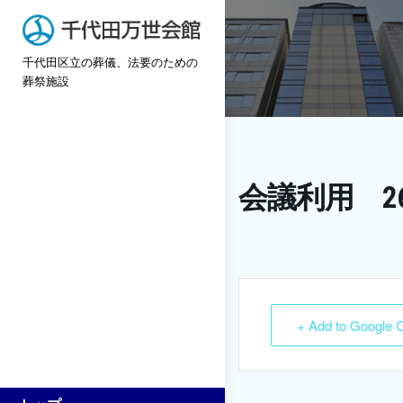
Skip
to
千代田区立の葬儀、法要のための
content
葬祭施設
会議利用 2
+ Add to Google 