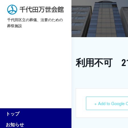
Skip
to
千代田区立の葬儀、法要のための
content
葬祭施設
利用不可 2
+ Add to Google 
トップ
お知らせ