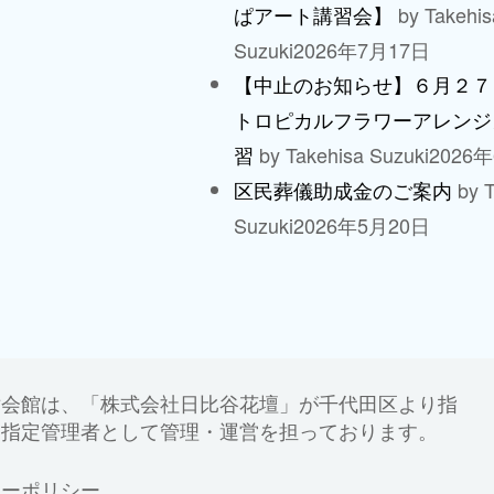
by Takehis
ぱアート講習会】
Suzuki
2026年7月17日
【中止のお知らせ】６月２７
トロピカルフラワーアレンジ
by Takehisa Suzuki
2026
習
by T
区民葬儀助成金のご案内
Suzuki
2026年5月20日
世会館は、「株式会社日比谷花壇」が千代田区より指
、指定管理者として管理・運営を担っております。
シーポリシー