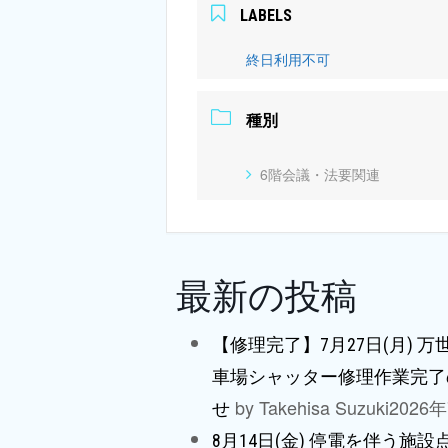
LABELS
終日利用不可
種別
6階会議・法要関連
最新の投稿
【修理完了】7月27日(月) 
車場シャッター修理作業完了
by Takehisa Suzuki
2026
せ
8月14日(金) 停電を伴う施