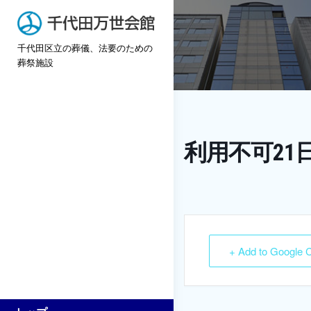
Skip
to
千代田区立の葬儀、法要のための
content
葬祭施設
利用不可21
+ Add to Google 