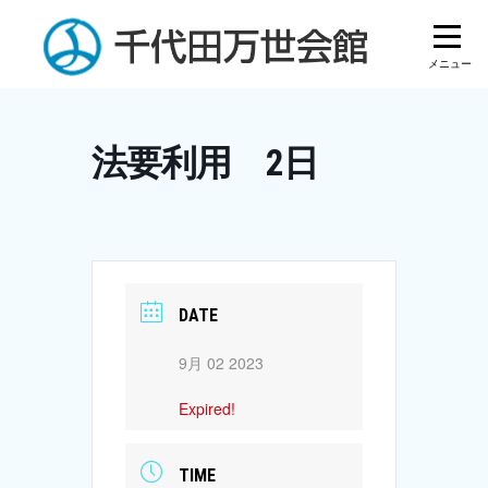
Skip
to
content
法要利用 2日
DATE
9月 02 2023
Expired!
TIME