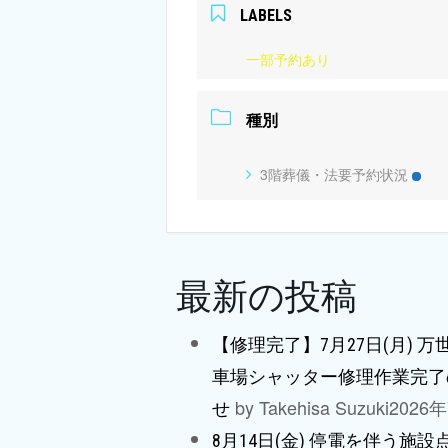
LABELS
一部予約あり
種別
3階葬儀・法要予約状況
最新の投稿
【修理完了】7月27日(月) 
車場シャッター修理作業完了
by Takehisa Suzuki
2026
せ
8月14日(金) 停電を伴う施