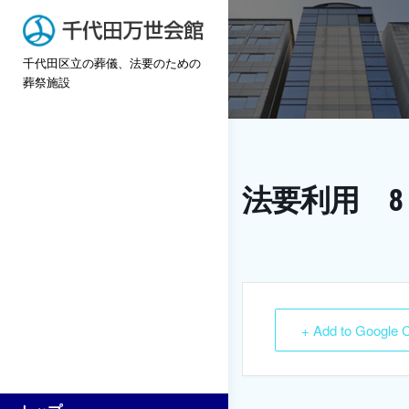
Skip
to
千代田区立の葬儀、法要のための
content
葬祭施設
法要利用 8：
+ Add to Google 