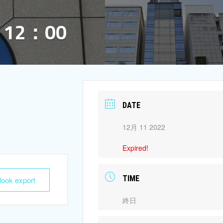
12：00
DATE
12月 11 2022
Expired!
TIME
tlook export
終日