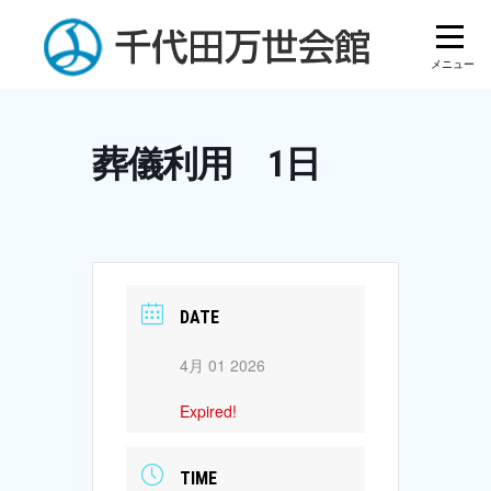
Skip
to
content
葬儀利用 1日
DATE
4月 01 2026
Expired!
TIME