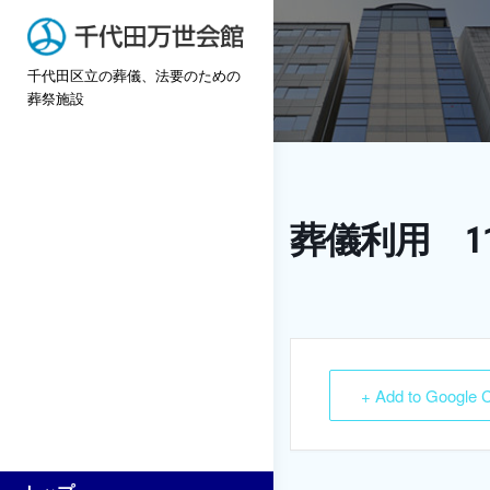
Skip
to
千代田区立の葬儀、法要のための
content
葬祭施設
葬儀利用 1
+ Add to Google 