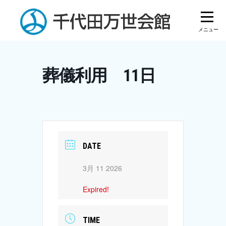
Skip
to
content
葬儀利用 11日
DATE
3月 11 2026
Expired!
TIME