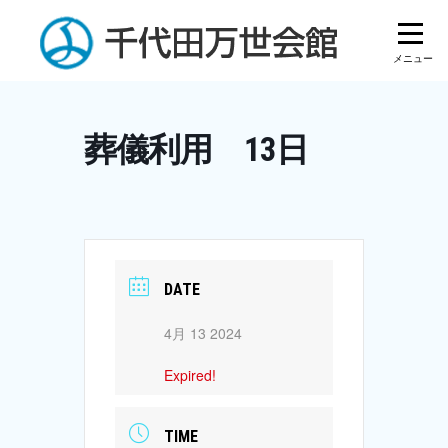
Skip
to
content
葬儀利用 13日
DATE
4月 13 2024
Expired!
TIME