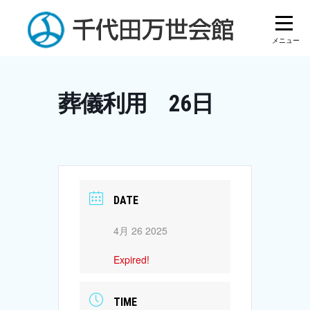
Skip
to
content
葬儀利用 26日
DATE
4月 26 2025
Expired!
TIME