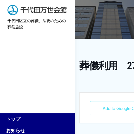
Skip
to
千代田区立の葬儀、法要のための
content
葬祭施設
葬儀利用 2
+ Add to Google 
トップ
お知らせ