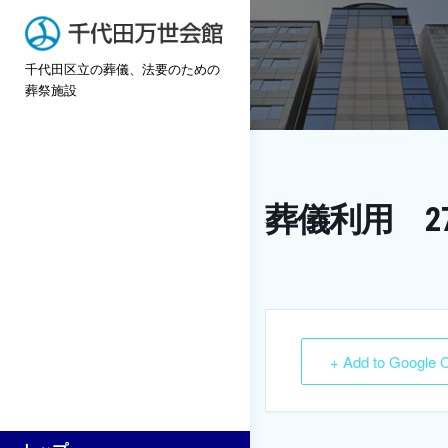
Skip
to
千代田区立の葬儀、法要のための
content
葬祭施設
葬儀利用 2
+ Add to Google 