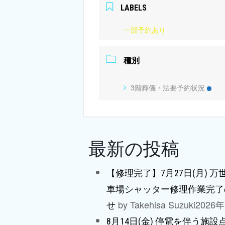
LABELS
一部予約あり
種別
3階葬儀・法要予約状況
最新の投稿
【修理完了】7月27日(月) 
車場シャッター修理作業完了
by Takehisa Suzuki
2026
せ
8月14日(金) 停電を伴う施