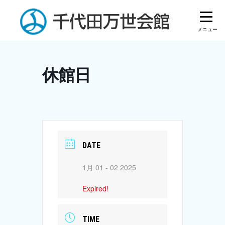
Skip
to
content
休館日
DATE
1月 01 - 02 2025
Expired!
TIME