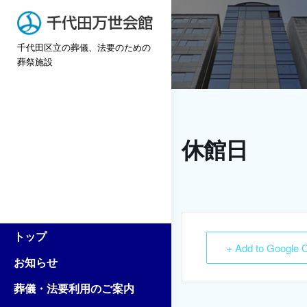
Skip
to
千代田区立の葬儀、法要のための
content
葬祭施設
休館日
トップ
+ Add to Google 
お知らせ
葬儀・法要利用のご案内