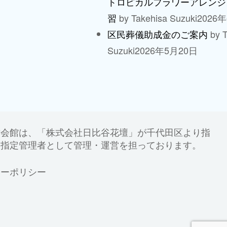
トロピカルフラワーアレンジ
by Takehisa Suzuki
2026
習
by T
区民葬儀助成金のご案内
Suzuki
2026年5月20日
世会館は、「株式会社日比谷花壇」が千代田区より指
、指定管理者として管理・運営を担っております。
シーポリシー