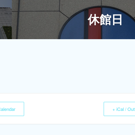
休館日
Calendar
+ iCal / Ou