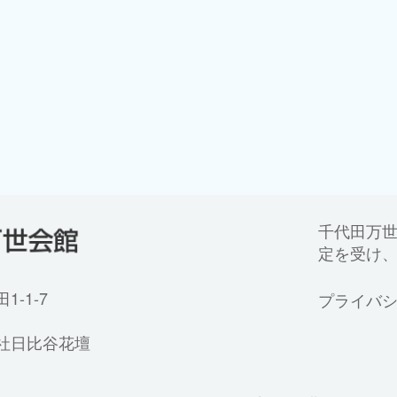
千代田万
定を受け
-1-7
プライバ
社日比谷花壇