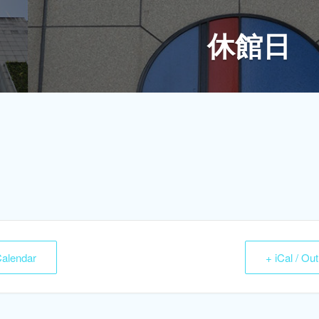
休館日
Calendar
+ iCal / Ou