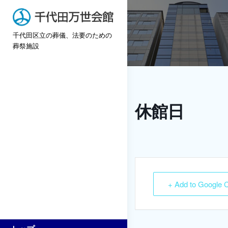
Skip
to
千代田区立の葬儀、法要のための
content
葬祭施設
休館日
+ Add to Google 