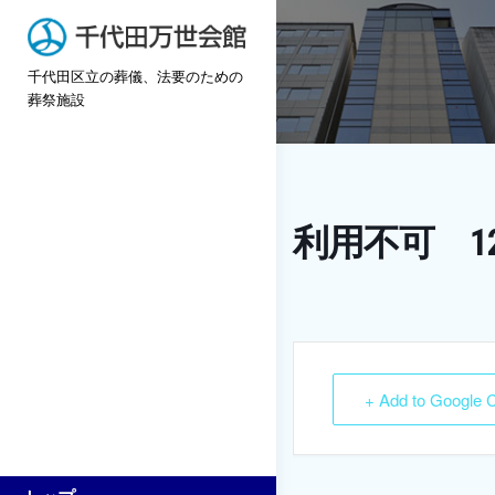
Skip
to
千代田区立の葬儀、法要のための
content
葬祭施設
利用不可 1
+ Add to Google 