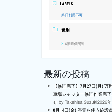
LABELS
終日利用不可
種別
6階葬儀関連
最新の投稿
【修理完了】7月27日(月) 
車場シャッター修理作業完了
by Takehisa Suzuki
2026
せ
8月14日(金) 停電を伴う施