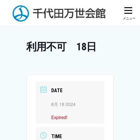
Skip
to
content
利用不可 18日
DATE
8月 18 2024
Expired!
TIME