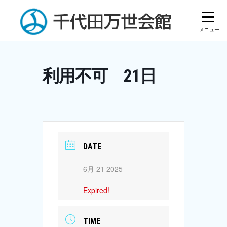
Skip
to
content
利用不可 21日
DATE
6月 21 2025
Expired!
TIME