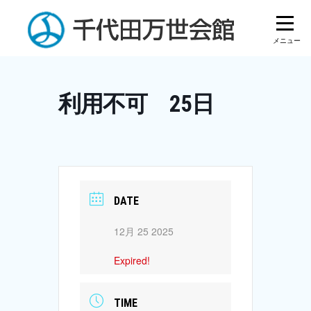
Skip
to
content
利用不可 25日
DATE
12月 25 2025
Expired!
TIME