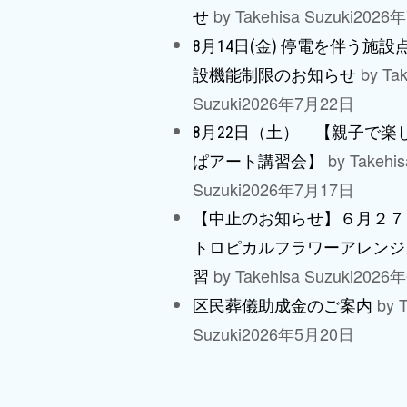
by Takehisa Suzuki
2026
せ
8月14日(金) 停電を伴う施
by Tak
設機能制限のお知らせ
Suzuki
2026年7月22日
8月22日（土） 【親子で楽
by Takehis
ぱアート講習会】
Suzuki
2026年7月17日
【中止のお知らせ】６月２７
トロピカルフラワーアレンジ
by Takehisa Suzuki
2026
習
by T
区民葬儀助成金のご案内
Suzuki
2026年5月20日