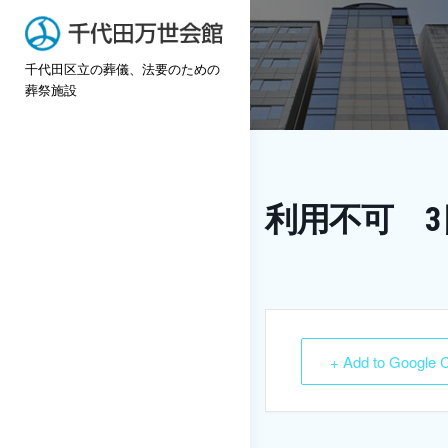
Skip
to
千代田区立の葬儀、法要のための
content
葬祭施設
利用不可 3
+ Add to Google 