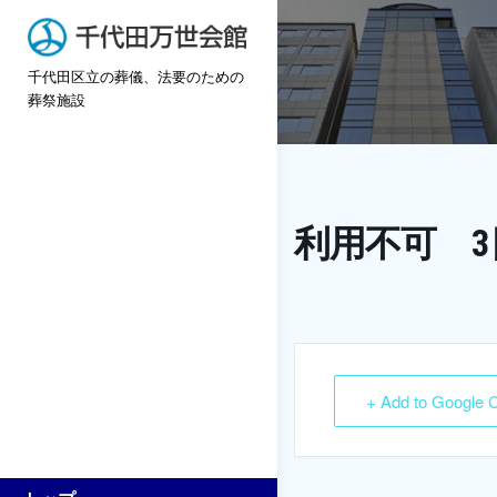
Skip
to
千代田区立の葬儀、法要のための
content
葬祭施設
利用不可 3
+ Add to Google 