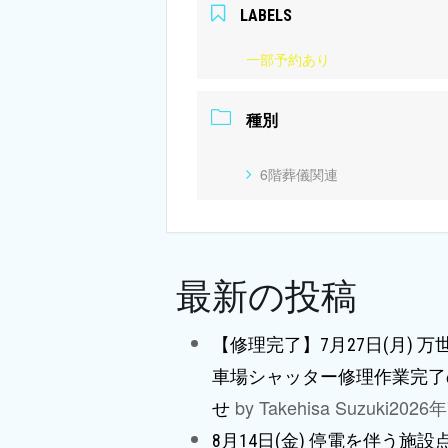
LABELS
一部予約あり
種別
6階葬儀関連
最新の投稿
【修理完了】7月27日(月) 
車場シャッター修理作業完了
by Takehisa Suzuki
2026
せ
8月14日(金) 停電を伴う施