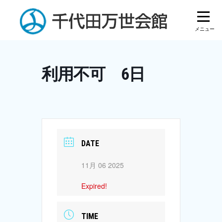
Skip
to
content
利用不可 6日
DATE
11月 06 2025
Expired!
TIME