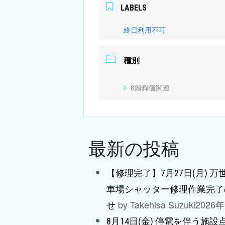
LABELS
終日利用不可
種別
6階葬儀関連
最新の投稿
【修理完了】7月27日(月) 
車場シャッター修理作業完了
by Takehisa Suzuki
2026
せ
8月14日(金) 停電を伴う施