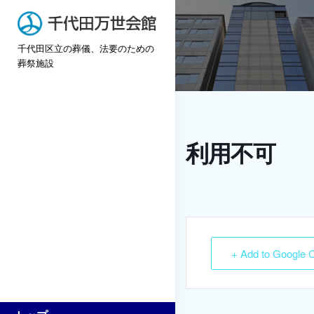
Skip
to
千代田区立の葬儀、法要のための
content
葬祭施設
利用不可
+ Add to Google 