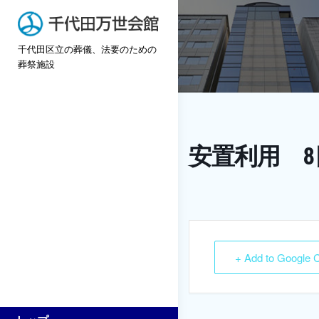
Skip
to
千代田区立の葬儀、法要のための
content
葬祭施設
安置利用 8
+ Add to Google 