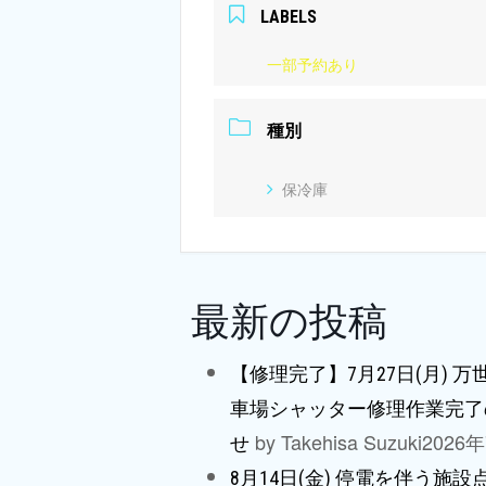
LABELS
一部予約あり
種別
保冷庫
最新の投稿
【修理完了】7月27日(月) 
車場シャッター修理作業完了
by Takehisa Suzuki
2026
せ
8月14日(金) 停電を伴う施