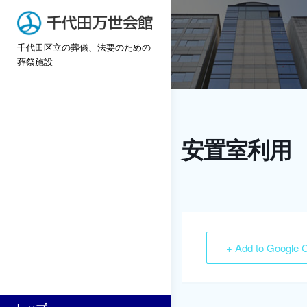
Skip
to
千代田区立の葬儀、法要のための
content
葬祭施設
安置室利用 
+ Add to Google 