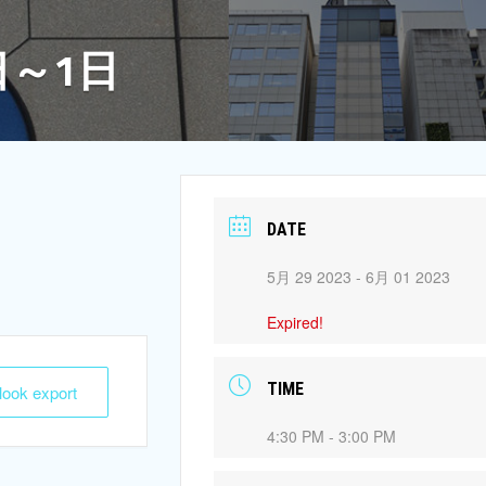
日～1日
DATE
5月 29 2023
- 6月 01 2023
Expired!
TIME
tlook export
4:30 PM - 3:00 PM