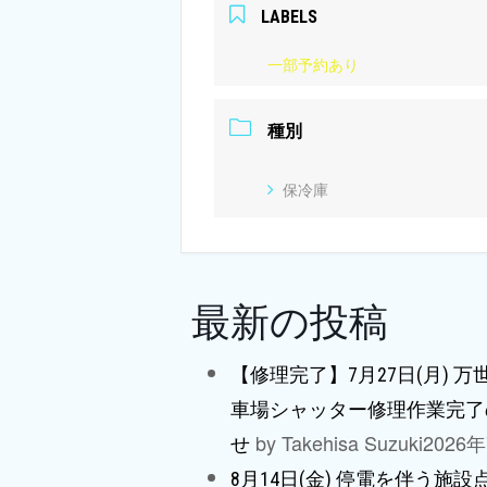
LABELS
一部予約あり
種別
保冷庫
最新の投稿
【修理完了】7月27日(月) 
車場シャッター修理作業完了
by Takehisa Suzuki
2026
せ
8月14日(金) 停電を伴う施