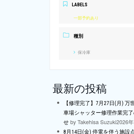
LABELS
一部予約あり
種別
保冷庫
最新の投稿
【修理完了】7月27日(月) 
車場シャッター修理作業完了
by Takehisa Suzuki
2026
せ
8月14日(金) 停電を伴う施