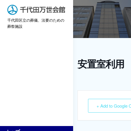
Skip
to
千代田区立の葬儀、法要のための
content
葬祭施設
安置室利用 
+ Add to Google 