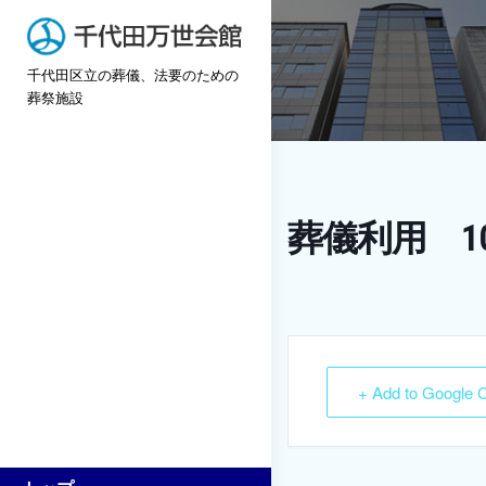
Skip
to
千代田区立の葬儀、法要のための
content
葬祭施設
葬儀利用 10
+ Add to Google 