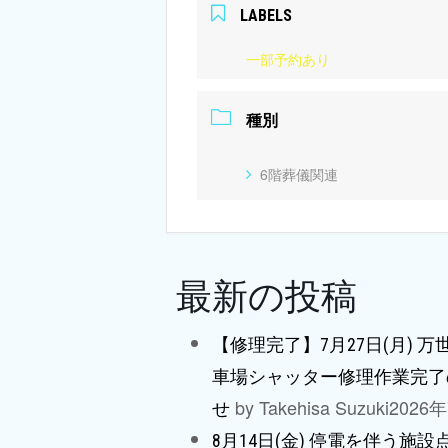
LABELS
一部予約あり
種別
6階葬儀関連
最新の投稿
【修理完了】7月27日(月) 
車場シャッター修理作業完了
by Takehisa Suzuki
2026
せ
8月14日(金) 停電を伴う施