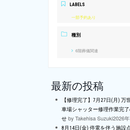
LABELS
一部予約あり
種別
6階葬儀関連
最新の投稿
【修理完了】7月27日(月) 
車場シャッター修理作業完了
by Takehisa Suzuki
2026
せ
8月14日(金) 停電を伴う施