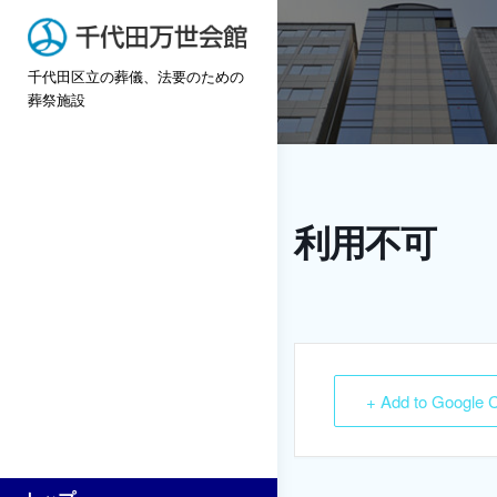
Skip
to
千代田区立の葬儀、法要のための
content
葬祭施設
利用不可
+ Add to Google 