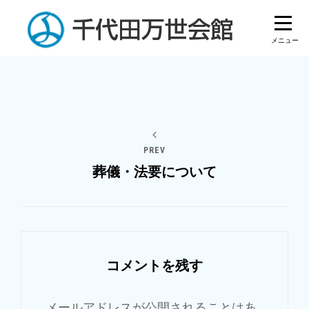
Skip
to
content
投
稿
ナ
PREV
葬儀・法要について
ビ
ゲ
ー
シ
コメントを残す
ョ
ン
メールアドレスが公開されることはあ